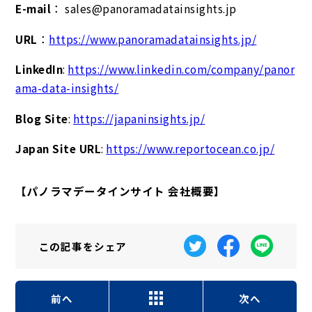
E-mail
： sales@panoramadatainsights.jp
URL
：
https://www.panoramadatainsights.jp/
LinkedIn
:
https://www.linkedin.com/company/panor
ama-data-insights/
Blog Site
:
https://japaninsights.jp/
Japan Site URL
:
https://www.reportocean.co.jp/
【パノラマデータインサイト 会社概要】
この記事を
シェア
前へ
次へ