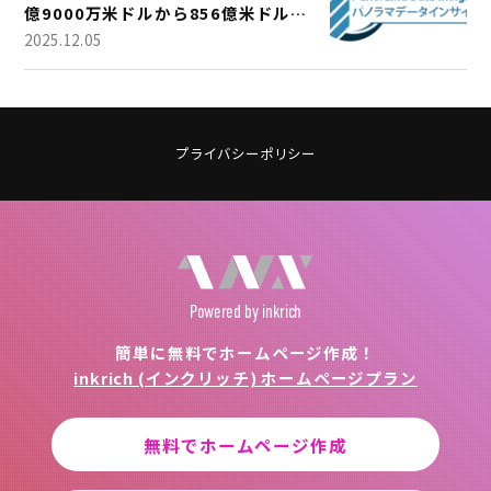
億9000万米ドルから856億米ドルに
成長
2025.12.05
プライバシーポリシー
Powered
by inkrich
簡単に無料でホームページ作成！
inkrich (インクリッチ) ホームページプラン
無料でホームページ作成