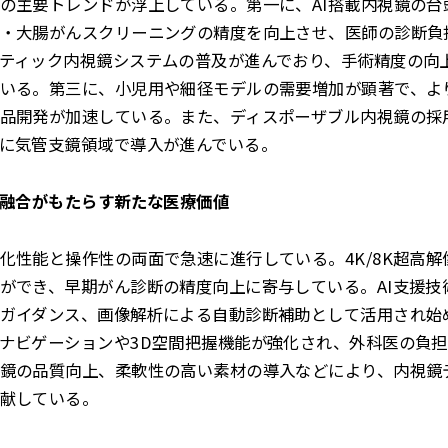
の主要トレンドが浮上している。第一に、AI搭載内視鏡の台
・大腸がんスクリーニングの精度を向上させ、医師の診断負
ティック内視鏡システムの普及が進んでおり、手術精度の向
いる。第三に、小児用や細径モデルの需要増加が顕著で、よ
品開発が加速している。また、ディスポーザブル内視鏡の採
に気管支鏡領域で導入が進んでいる。
I融合がもたらす新たな医療価値
化性能と操作性の両面で急速に進行している。4K/8K超高
ができ、早期がん診断の精度向上に寄与している。AI支援技
ガイダンス、画像解析による自動診断補助として活用され始
ナビゲーションや3D空間把握機能が強化され、外科医の負
鏡の品質向上、柔軟性の高い素材の導入などにより、内視鏡
献している。