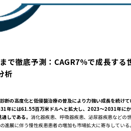
模まで徹底予測：CAGR7%で成長す
分析
診断の高度化と低侵襲治療の普及により力強い成長を続けてい
031年には61.55百万米ドルへと拡大し、2023〜2031年
見通しである。
消化器疾患、呼吸器疾患、泌尿器疾患などの
の進展に伴う慢性疾患患者の増加も市場拡大に寄与している