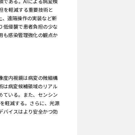
頭である。AIによる病変検
担を軽減する重要技術と
上、遠隔操作の実装など新
り低侵襲で患者負担の少な
用も感染管理強化の観点か
解像度内視鏡は病変の微細構
術は病変候補領域のリアル
めている。また、センシン
担を軽減する。さらに、光源
デバイスはより安全かつ効